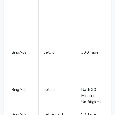
BingAds
_uetvid
390 Tage
BingAds
_uetsid
Nach 30
Minuten
Untätigkeit
BingAds
_uetmsclkid
90 Tage