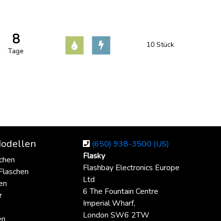
8
10 Stück
Tage
odellen
(650) 938-3500 (US)
Flasky
chen
Flashbay Electronics Europe
Flaschen
Ltd
en
6 The Fountain Centre
r
Imperial Wharf,
London SW6 2TW
en