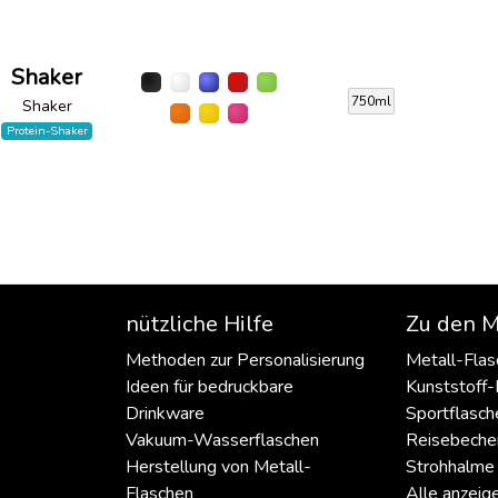
Shaker
750ml
Shaker
Protein-Shaker
nützliche Hilfe
Zu den M
Methoden zur Personalisierung
Metall-Flas
Ideen für bedruckbare
Kunststoff-
Drinkware
Sportflasch
Vakuum-Wasserflaschen
Reisebeche
Herstellung von Metall-
Strohhalme
Flaschen
Alle anzeig